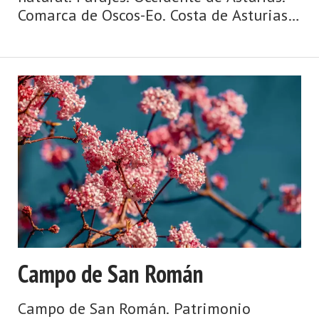
Comarca de Oscos-Eo. Costa de Asturias.
Agua y ribera, mazos y palacios, puentes
y ríos, huertas y caserías, ruta jacobea de
la costa. Así es Vegadeo, fronterizo, con
paseos ...
Campo de San Román
Campo de San Román. Patrimonio