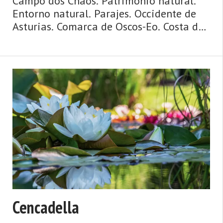
Campo dos Chaos. Patrimonio natural.
Entorno natural. Parajes. Occidente de
Asturias. Comarca de Oscos-Eo. Costa de
Asturias. Agua y ribera, mazos y
palacios, puentes y ríos, huertas y
caserías, ruta jacobea de la costa. Así es
Vegadeo, fronterizo, c ...
Cencadella