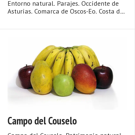
Entorno natural. Parajes. Occidente de
Asturias. Comarca de Oscos-Eo. Costa de
Asturias. Agua y ribera, mazos y
palacios, puentes y ríos, huertas y
caserías, ruta jacobea de la costa. Así es
Vegadeo, fronterizo, co ...
Campo del Couselo