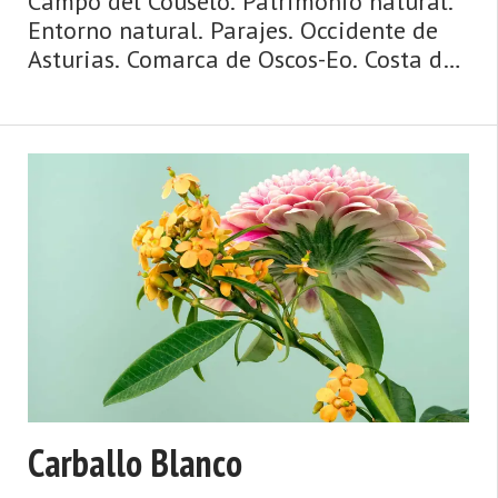
Campo del Couselo. Patrimonio natural.
Entorno natural. Parajes. Occidente de
Asturias. Comarca de Oscos-Eo. Costa de
Asturias. Agua y ribera, mazos y
palacios, puentes y ríos, huertas y
caserías, ruta jacobea de la costa. Así es
Vegadeo, fronterizo, ...
Carballo Blanco