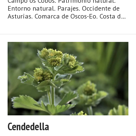
Campo os Cobos. Patrimonio natural.
Entorno natural. Parajes. Occidente de
Asturias. Comarca de Oscos-Eo. Costa de
Asturias. Agua y ribera, mazos y
palacios, puentes y ríos, huertas y
caserías, ruta jacobea de la costa. Así es
Vegadeo, fronterizo, co ...
Cendedella