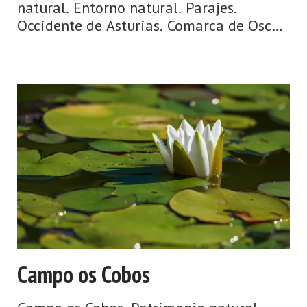
natural. Entorno natural. Parajes.
Occidente de Asturias. Comarca de Oscos-
Eo. Costa de Asturias. Agua y ribera,
mazos y palacios, puentes y ríos, huertas
y caserías, ruta jacobea de la costa. Así
es Vegadeo, fronterizo ...
Campo os Cobos