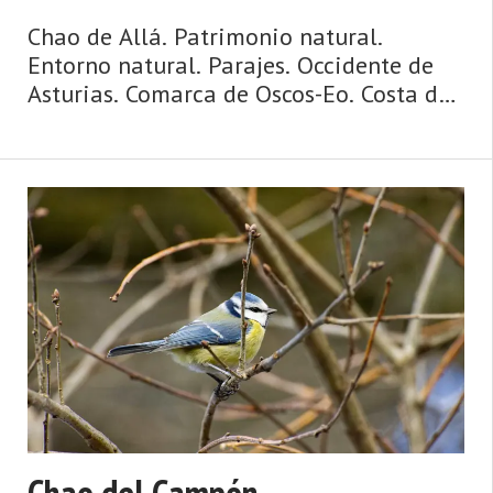
Chao de Allá. Patrimonio natural.
Entorno natural. Parajes. Occidente de
Asturias. Comarca de Oscos-Eo. Costa de
Asturias. Agua y ribera, mazos y
palacios, puentes y ríos, huertas y
caserías, ruta jacobea de la costa. Así es
Vegadeo, fronterizo, con ...
Chao del Campón