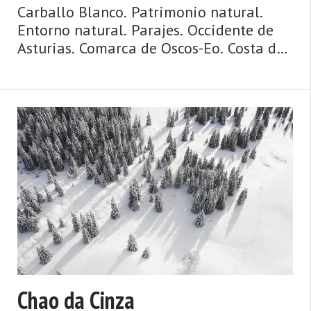
Carballo Blanco. Patrimonio natural.
Entorno natural. Parajes. Occidente de
Asturias. Comarca de Oscos-Eo. Costa de
Asturias. Agua y ribera, mazos y
palacios, puentes y ríos, huertas y
caserías, ruta jacobea de la costa. Así es
Vegadeo, fronterizo, c ...
Chao da Cinza