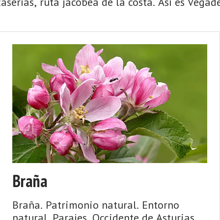
aserías, ruta jacobea de la costa. Así es Vegadeo
Braña
Braña. Patrimonio natural. Entorno
natural. Parajes. Occidente de Asturias.