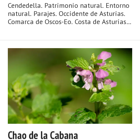
Cendedella. Patrimonio natural. Entorno
natural. Parajes. Occidente de Asturias.
Comarca de Oscos-Eo. Costa de Asturias.
Agua y ribera, mazos y palacios, puentes
y ríos, huertas y caserías, ruta jacobea de
la costa. Así es Vegadeo, fronterizo, con
pa ...
Chao de la Cabana