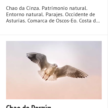
Chao da Cinza. Patrimonio natural.
Entorno natural. Parajes. Occidente de
Asturias. Comarca de Oscos-Eo. Costa de
Asturias. Agua y ribera, mazos y
palacios, puentes y ríos, huertas y
caserías, ruta jacobea de la costa. Así es
Vegadeo, fronterizo, con ...
Chao de Porzún