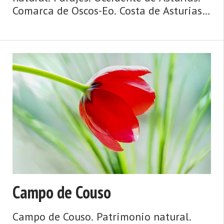
Comarca de Oscos-Eo. Costa de Asturias.
Agua y ribera, mazos y palacios, puentes
y ríos, huertas y caserías, ruta jacobea de
la costa. Así es Vegadeo, fronterizo, con
pase ...
Campo de Couso
Campo de Couso. Patrimonio natural.