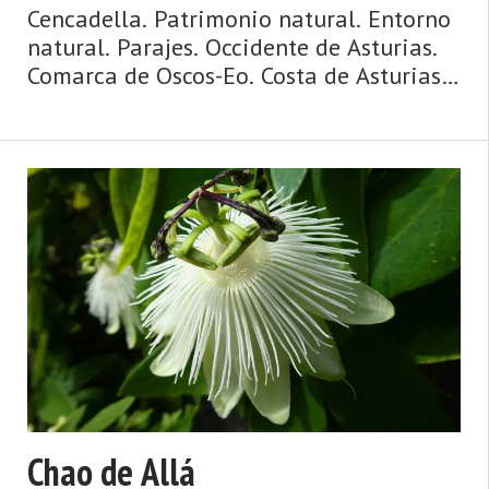
Cencadella. Patrimonio natural. Entorno
natural. Parajes. Occidente de Asturias.
Comarca de Oscos-Eo. Costa de Asturias.
Agua y ribera, mazos y palacios, puentes
y ríos, huertas y caserías, ruta jacobea de
la costa. Así es Vegadeo, fronterizo, con
pa ...
Chao de Allá