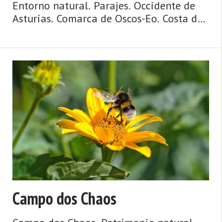
Entorno natural. Parajes. Occidente de
Asturias. Comarca de Oscos-Eo. Costa de
Asturias. Agua y ribera, mazos y
palacios, puentes y ríos, huertas y
caserías, ruta jacobea de la costa. Así es
Vegadeo, fronterizo, c ...
Campo dos Chaos