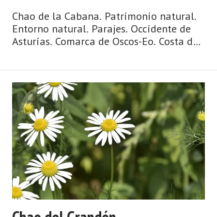
Chao de la Cabana. Patrimonio natural.
Entorno natural. Parajes. Occidente de
Asturias. Comarca de Oscos-Eo. Costa de
Asturias. Agua y ribera, mazos y
palacios, puentes y ríos, huertas y
caserías, ruta jacobea de la costa. Así es
Vegadeo, fronterizo, ...