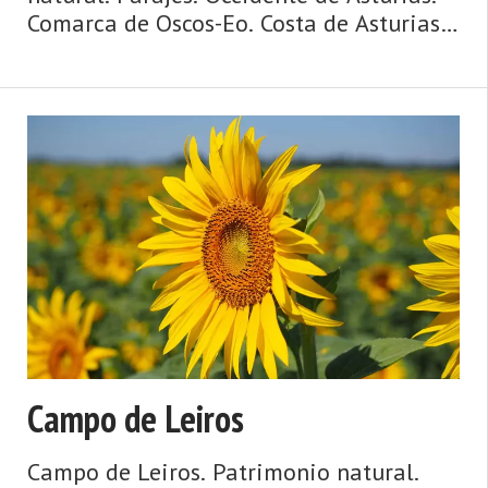
Comarca de Oscos-Eo. Costa de Asturias.
Agua y ribera, mazos y palacios, puentes
y ríos, huertas y caserías, ruta jacobea de
la costa. Así es Vegadeo, fronterizo, con
paseos ...
Campo de Leiros
Campo de Leiros. Patrimonio natural.