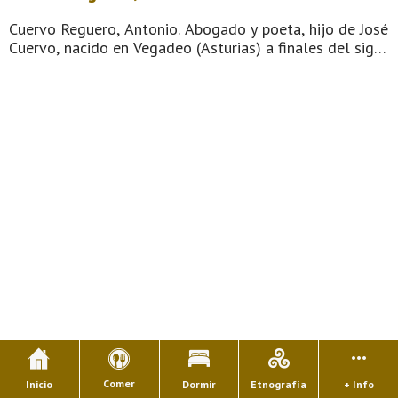
Cuervo Reguero, Antonio. Abogado y poeta, hijo de José
Cuervo, nacido en Vegadeo (Asturias) a finales del siglo
XIX. Estudió Derecho en la Universidad de Oviedo y
desempeñó varios puestos estatales hasta ser
nombrado gobernador ci ...
Comer
Inicio
Dormir
Etnografía
+ Info